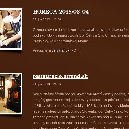
HORECA 2013/03-04
24. jún 2013 o 23:06
Otvorené dvere do kuchyne, doslova aj obrazne je hlavná filo
podniku, ktorý v marci otvorili Igor Čehy a Otto Chrapčiak ne
Bratislavy, vo vinohradníckej Modre.
Prečítajte si
celý článok
(PDF)
restauracie.etrend.sk
24. jún 2013 o 23:06
Keď si známy šéfkuchár na Slovensku otvorí vlastný podnik, je
tunajšej gastronomickej scéne vždy udalosť – a prísľub kulin
zážitkov. Aj preto reštaurácia Mlyn 108, ktorú nedávno v Modre
jeden z najlepších šéfkuchárov Slovenka Igor Čehy (niekoľko 
zaradený medzi Top 10 kuchárov Slovenska podľa Trend Top 
a hotely Kuchár roka 2007 podľa Gurmán na Slovensku) spol
s gastronómom Otom Chrapčiakom pútala našu pozornosť už