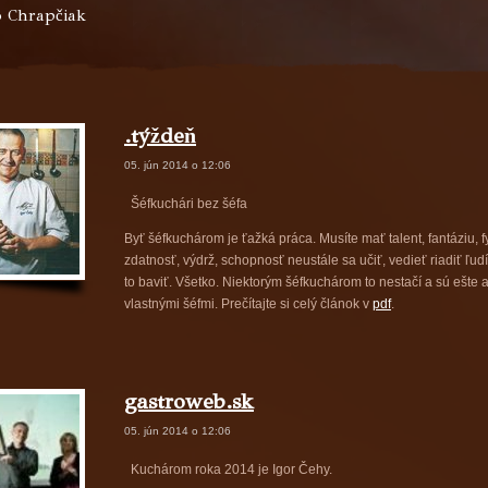
o Chrapčiak
.týždeň
05. jún 2014 o 12:06
Šéfkuchári bez šéfa
Byť šéfkuchárom je ťažká práca. Musíte mať talent, fantáziu, f
zdatnosť, výdrž, schopnosť neustále sa učiť, vedieť riadiť ľudí
to baviť. Všetko. Niektorým šéfkuchárom to nestačí a sú ešte a
vlastnými šéfmi. Prečítajte si celý článok v
pdf
.
gastroweb.sk
05. jún 2014 o 12:06
Kuchárom roka 2014 je Igor Čehy.