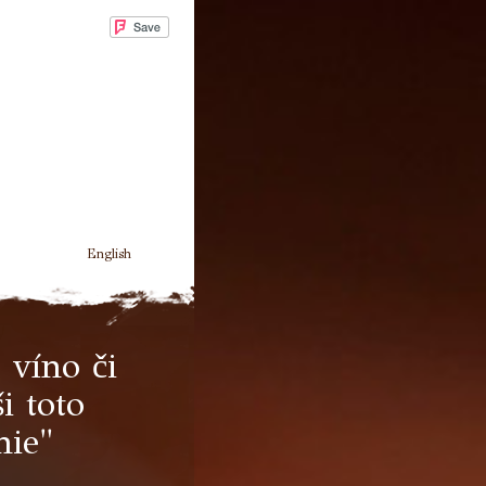
English
víno či
i toto
nie"