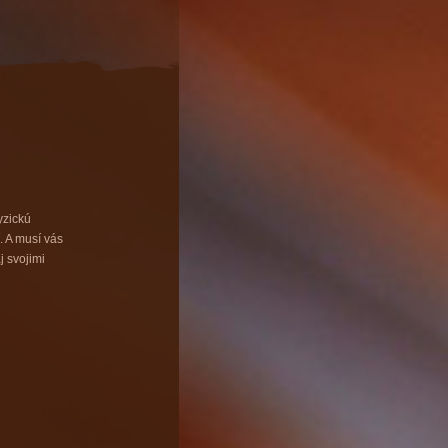
yzickú
. A musí vás
j svojimi