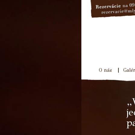
O nás
Galér
„
je
p