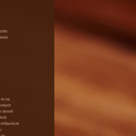
zofia
ďaleko
 to na
árskych
 otvorili
krát
reštaurácie
u
 po