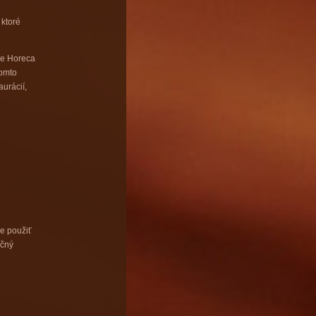
 ktoré
ie Horeca
tomto
urácií,
e použiť
ečný