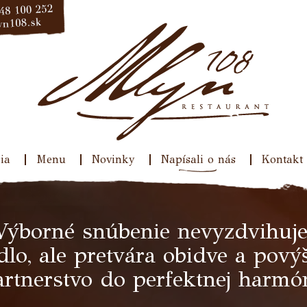
ia
Menu
Novinky
Napísali o nás
Kontakt
Výborné snúbenie nevyzdvihuje 
dlo, ale pretvára obidve a povýš
artnerstvo do perfektnej harmó