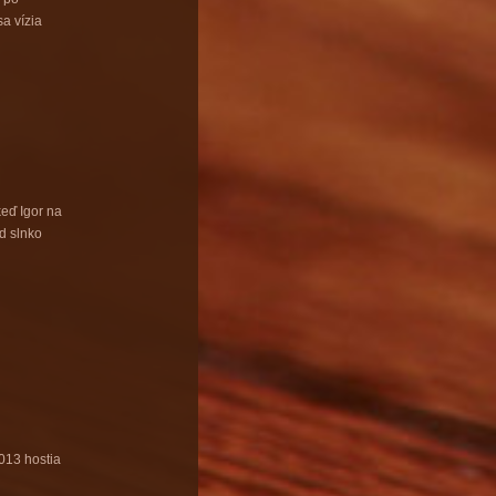
a vízia
keď Igor na
ad slnko
013 hostia