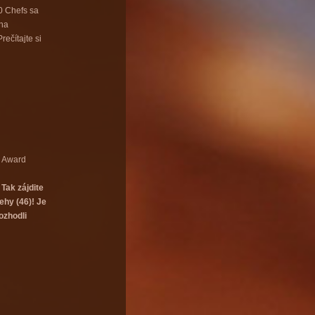
0 Chefs sa
 na
ečítajte si
n Award
Tak zájdite
ehy (46)! Je
ozhodli