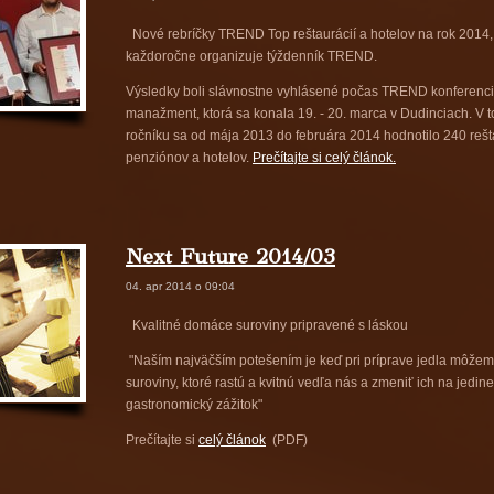
Nové rebríčky TREND Top reštaurácií a hotelov na rok 2014,
každoročne organizuje týždenník TREND.
Výsledky boli slávnostne vyhlásené počas TREND konferenc
manažment, ktorá sa konala 19. - 20. marca v Dudinciach. V 
ročníku sa od mája 2013 do februára 2014 hodnotilo 240 rešta
penziónov a hotelov.
Prečítajte si celý článok.
Next Future 2014/03
04. apr 2014 o 09:04
Kvalitné domáce suroviny pripravené s láskou
"Naším najväčším potešením je keď pri príprave jedla môžem
suroviny, ktoré rastú a kvitnú vedľa nás a zmeniť ich na jedin
gastronomický zážitok"
Prečítajte si
celý článok
(PDF)