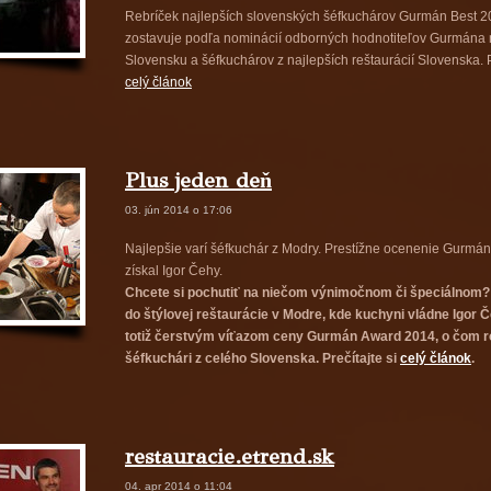
Rebríček najlepších slovenských šéfkuchárov Gurmán Best 2
zostavuje podľa nominácií odborných hodnotiteľov Gurmána
Slovensku a šéfkuchárov z najlepších reštaurácií Slovenska. Pr
celý článok
Plus jeden deň
03. jún 2014 o 17:06
Najlepšie varí šéfkuchár z Modry. Prestížne ocenenie Gurmá
získal Igor Čehy.
Chcete si pochutiť na niečom výnimočnom či špeciálnom? 
do štýlovej reštaurácie v Modre, kde kuchyni vládne Igor Č
totiž čerstvým víťazom ceny Gurmán Award 2014, o čom r
šéfkuchári z celého Slovenska. Prečítajte si
celý článok
.
restauracie.etrend.sk
04. apr 2014 o 11:04