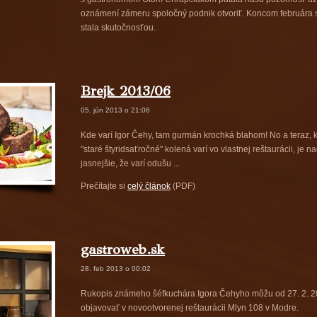
oznámení zámeru spoločný podnik otvoriť. Koncom februára s
stala skutočnosťou.
Brejk 2013/06
05. jún 2013 o 21:06
Kde varí Igor Čehy, tam gurmán krochká blahom! No a teraz, 
"staré štyridsaťročné" kolená varí vo vlastnej reštaurácii, je n
jasnejšie, že varí odušu ...
Prečítajte si
celý článok
(PDF)
gastroweb.sk
28. feb 2013 o 00:02
Rukopis známeho šéfkuchára Igora Čehyho môžu od 27. 2. 2
objavovať v novootvorenej reštaurácii Mlyn 108 v Modre.